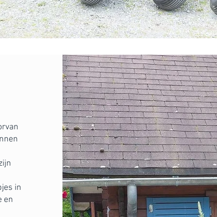
orvan
ennen
zijn
jes in
e en