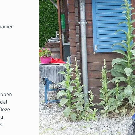
manier
d
e
ebben
 dat
 Deze
au
s!