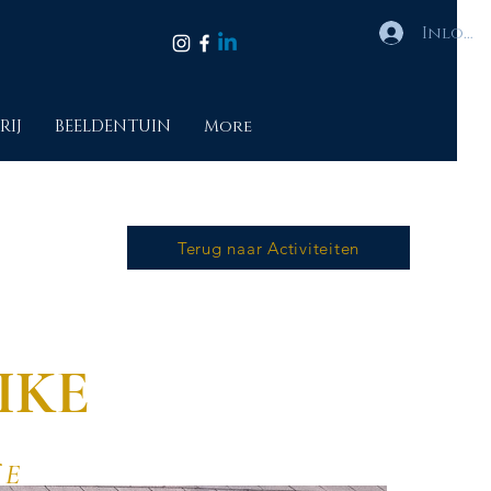
Inlogg
RIJ
BEELDENTUIN
More
Terug naar Activiteiten
IKE
 E