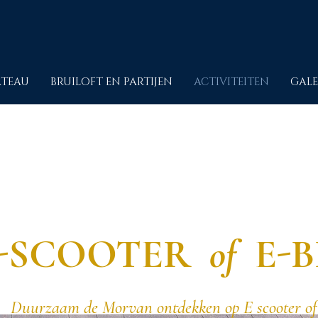
ATEAU
BRUILOFT EN PARTIJEN
ACTIVITEITEN
GALE
-SCOOTER
of
E-B
Duurzaam de Morvan ontdekken op E scooter of