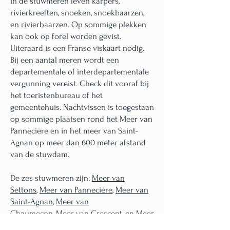
In de stuwmeren leven karpers,
rivierkreeften, snoeken, snoekbaarzen,
en rivierbaarzen. Op sommige plekken
kan ook op forel worden gevist.
Uiteraard is een Franse viskaart nodig.
Bij een aantal meren wordt een
departementale of interdepartementale
vergunning vereist. Check dit vooraf bij
het toeristenbureau of het
gemeentehuis. Nachtvissen is toegestaan
op sommige plaatsen rond het Meer van
Pannecière en in het meer van Saint-
Agnan op meer dan 600 meter afstand
van de stuwdam.
De zes stuwmeren zijn:
Meer van
Settons
,
Meer van Pannecière
,
Meer van
Saint-Agnan
,
Meer van
Chaumeçon
,
Meer van Crescent
, en
Meer
van Chamboux
.